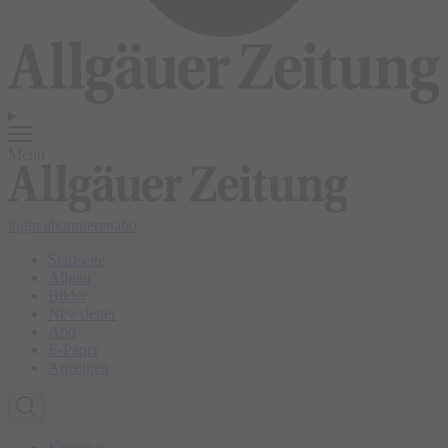
Menü
login
abonnieren
abo
Startseite
Allgäu
Bilder
Newsletter
Abo
E-Paper
Anzeigen
Kempten