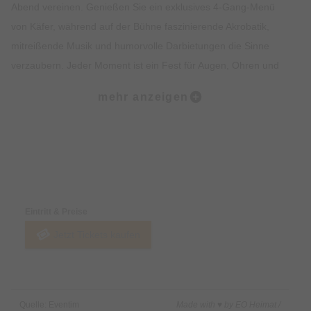
Abend vereinen. Genießen Sie ein exklusives 4-Gang-Menü
von Käfer, während auf der Bühne faszinierende Akrobatik,
mitreißende Musik und humorvolle Darbietungen die Sinne
verzaubern. Jeder Moment ist ein Fest für Augen, Ohren und
Gaumen – leidenschaftlich inszeniert, voller Herzblut
mehr anzeigen
präsentiert. Ob als Geschenk, romantischer Abend zu zweit
oder Highlight mit Freunden und Familie – teatro ist mehr als
eine Show.
Preise & Zahlungsoptionen
Sichern Sie sich jetzt Ihre Tickets und erleben Sie ein
einzigartiges Erlebnis.
Eintritt & Preise
Jetzt Tickets kaufen
Quelle: Eventim
Made with ♥ by EO Heimat /