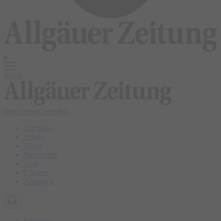
Menü
login
abonnieren
abo
Startseite
Allgäu
Bilder
Newsletter
Abo
E-Paper
Anzeigen
Kempten