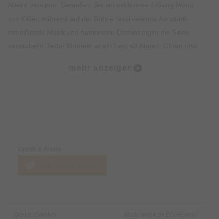
Abend vereinen. Genießen Sie ein exklusives 4-Gang-Menü
von Käfer, während auf der Bühne faszinierende Akrobatik,
mitreißende Musik und humorvolle Darbietungen die Sinne
verzaubern. Jeder Moment ist ein Fest für Augen, Ohren und
Gaumen – leidenschaftlich inszeniert, voller Herzblut
mehr anzeigen
präsentiert. Ob als Geschenk, romantischer Abend zu zweit
oder Highlight mit Freunden und Familie – teatro ist mehr als
eine Show.
Preise & Zahlungsoptionen
Sichern Sie sich jetzt Ihre Tickets und erleben Sie ein
einzigartiges Erlebnis.
Eintritt & Preise
Jetzt Tickets kaufen
Quelle: Eventim
Made with ♥ by EO Heimat /