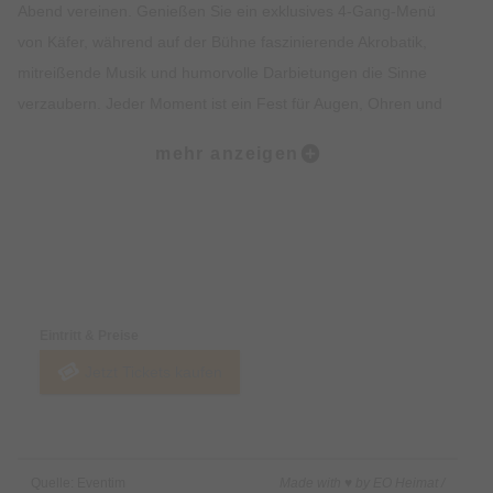
Abend vereinen. Genießen Sie ein exklusives 4-Gang-Menü
von Käfer, während auf der Bühne faszinierende Akrobatik,
mitreißende Musik und humorvolle Darbietungen die Sinne
verzaubern. Jeder Moment ist ein Fest für Augen, Ohren und
Gaumen – leidenschaftlich inszeniert, voller Herzblut
mehr anzeigen
präsentiert. Ob als Geschenk, romantischer Abend zu zweit
oder Highlight mit Freunden und Familie – teatro ist mehr als
eine Show.
Preise & Zahlungsoptionen
Sichern Sie sich jetzt Ihre Tickets und erleben Sie ein
einzigartiges Erlebnis.
Eintritt & Preise
Jetzt Tickets kaufen
Quelle: Eventim
Made with ♥ by EO Heimat /