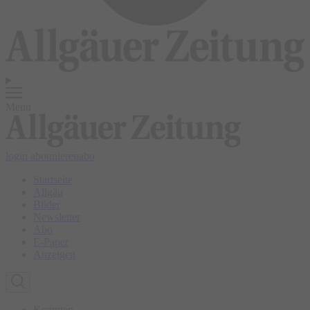
Menü
login
abonnieren
abo
Startseite
Allgäu
Bilder
Newsletter
Abo
E-Paper
Anzeigen
Kempten