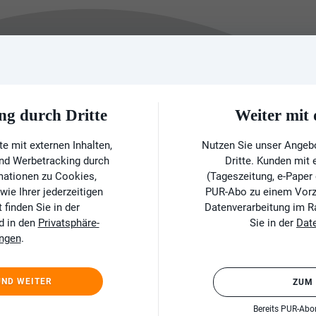
ng durch Dritte
Weiter mi
e mit externen Inhalten,
Nutzen Sie unser Angeb
und Werbetracking durch
Dritte. Kunden mit
rmationen zu Cookies,
(Tageszeitung, e-Paper
ie Ihrer jederzeitigen
PUR-Abo zu einem Vorzu
finden Sie in der
Datenverarbeitung im 
d in den
Privatsphäre-
Sie in der
Dat
ungen
.
UND WEITER
ZUM
Bereits PUR-Ab