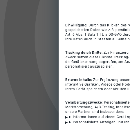
Einwilligung:
Durch das Klicken des "
gespeicherten Daten wie z.B. persönl
Art. 6 Abs. 1 Satz 1 lit. a DS-GVO du
ihre Daten auch in Staaten außerhalb
Tracking durch Dritte:
Zur Finanzieru
Zweck setzen diese Dienste Tracking-
die Gerätekennung abgerufen, um Anz
personalisiert auszuspielen.
Externe Inhalte:
Zur Ergänzung unserer
interaktive Grafiken, Videos oder Pod
Ihrem Gerät speichern oder abrufen 
Verarbeitungszwecke:
Personalisiert
Marktforschung, A/B-Testing, Inhalts
unsere Partner sind insbesondere:
Informationen auf einem Gerät s
Personalisierte Anzeigen und In