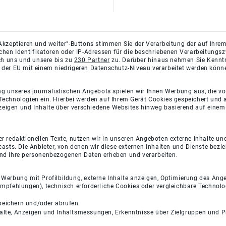
Akzeptieren und weiter"-Buttons stimmen Sie der Verarbeitung der auf Ihrem
ichen Identifikatoren oder IP-Adressen für die beschriebenen Verarbeitun
rch uns und unsere bis zu
230 Partner
zu. Darüber hinaus nehmen Sie Kenntni
 der EU mit einem niedrigeren Datenschutz-Niveau verarbeitet werden könn
ng unseres journalistischen Angebots spielen wir Ihnen Werbung aus, die v
Technologien ein. Hierbei werden auf Ihrem Gerät Cookies gespeichert und
eigen und Inhalte über verschiedene Websites hinweg basierend auf einem 
 redaktionellen Texte, nutzen wir in unseren Angeboten externe Inhalte und
casts. Die Anbieter, von denen wir diese externen Inhalten und Dienste bezi
und Ihre personenbezogenen Daten erheben und verarbeiten.
e Werbung mit Profilbildung, externe Inhalte anzeigen, Optimierung des An
empfehlungen), technisch erforderliche Cookies oder vergleichbare Technolo
peichern und/oder abrufen
halte, Anzeigen und Inhaltsmessungen, Erkenntnisse über Zielgruppen und 