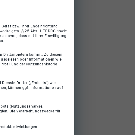
 Gerät bzw. Ihrer Endeinrichtung
gszwecke gem. § 25 Abs. 1 TDDDG sowie
s davon, dass mit ihrer Einwilligung
en.
on Drittanbietern kommt. Zu diesem
 ausgelesen oder Informationen wie
Profil und der Nutzungshistorie
 Dienste Dritter („Embeds“) wie
ehen, können ggf. Informationen auf
gebots (Nutzungsanalyse,
gien. Die Verarbeitungszwecke für
Produktentwicklungen