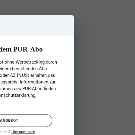
t dem PUR-Abo
ot ohne Werbetracking durch
 einem bestehenden Abo
 oder AZ PLUS) erhalten das
gspreis. Informationen zur
Rahmen des PUR-Abos finden
enschutzerklärung
.
 ANGEBOT
onnent?
Hier anmelden