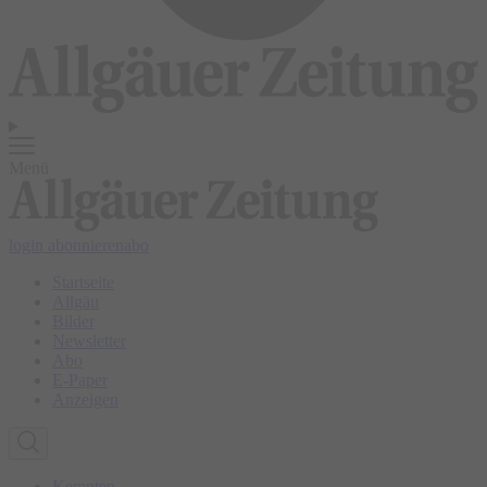
Menü
login
abonnieren
abo
Startseite
Allgäu
Bilder
Newsletter
Abo
E-Paper
Anzeigen
Kempten