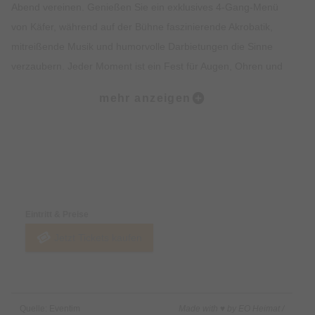
Abend vereinen. Genießen Sie ein exklusives 4-Gang-Menü
von Käfer, während auf der Bühne faszinierende Akrobatik,
mitreißende Musik und humorvolle Darbietungen die Sinne
verzaubern. Jeder Moment ist ein Fest für Augen, Ohren und
Gaumen – leidenschaftlich inszeniert, voller Herzblut
mehr anzeigen
präsentiert. Ob als Geschenk, romantischer Abend zu zweit
oder Highlight mit Freunden und Familie – teatro ist mehr als
eine Show.
Preise & Zahlungsoptionen
Sichern Sie sich jetzt Ihre Tickets und erleben Sie ein
einzigartiges Erlebnis.
Eintritt & Preise
Jetzt Tickets kaufen
Quelle: Eventim
Made with ♥ by EO Heimat /