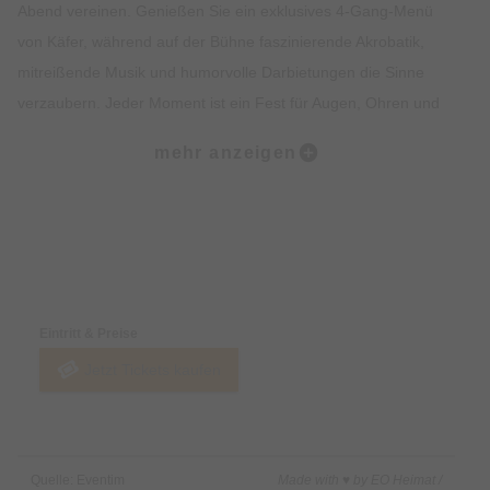
Abend vereinen. Genießen Sie ein exklusives 4-Gang-Menü
von Käfer, während auf der Bühne faszinierende Akrobatik,
mitreißende Musik und humorvolle Darbietungen die Sinne
verzaubern. Jeder Moment ist ein Fest für Augen, Ohren und
Gaumen – leidenschaftlich inszeniert, voller Herzblut
mehr anzeigen
präsentiert. Ob als Geschenk, romantischer Abend zu zweit
oder Highlight mit Freunden und Familie – teatro ist mehr als
eine Show.
Preise & Zahlungsoptionen
Sichern Sie sich jetzt Ihre Tickets und erleben Sie ein
einzigartiges Erlebnis.
Eintritt & Preise
Jetzt Tickets kaufen
Quelle: Eventim
Made with ♥ by EO Heimat /