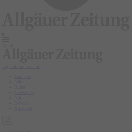
Menü
login
abonnieren
abo
Startseite
Allgäu
Bilder
Newsletter
Abo
E-Paper
Anzeigen
Kempten