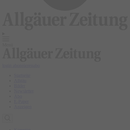
Menü
login
abonnieren
abo
Startseite
Allgäu
Bilder
Newsletter
Abo
E-Paper
Anzeigen
Kempten