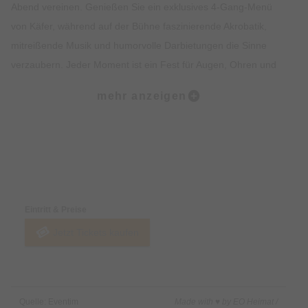
Abend vereinen. Genießen Sie ein exklusives 4-Gang-Menü
von Käfer, während auf der Bühne faszinierende Akrobatik,
mitreißende Musik und humorvolle Darbietungen die Sinne
verzaubern. Jeder Moment ist ein Fest für Augen, Ohren und
Gaumen – leidenschaftlich inszeniert, voller Herzblut
mehr anzeigen
präsentiert. Ob als Geschenk, romantischer Abend zu zweit
oder Highlight mit Freunden und Familie – teatro ist mehr als
eine Show.
Preise & Zahlungsoptionen
Sichern Sie sich jetzt Ihre Tickets und erleben Sie ein
einzigartiges Erlebnis.
Eintritt & Preise
Jetzt Tickets kaufen
Quelle: Eventim
Made with ♥ by EO Heimat /