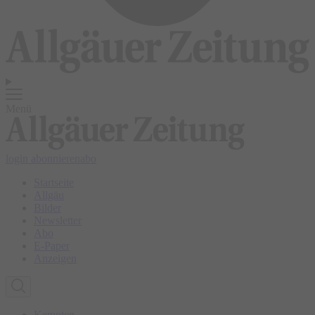
Menü
login
abonnieren
abo
Startseite
Allgäu
Bilder
Newsletter
Abo
E-Paper
Anzeigen
Kempten