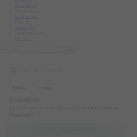
Oberallgäu
Memmingen
Kaufbeuren
Füssen
Westallgäu
Marktoberdorf
Buchloe
suchen
zurück zur Übersicht
Sonstiges
Sonstige
Tanzabend
zum 125-jährigen Jubiläum des Trachtenvereins
Oberstdorf