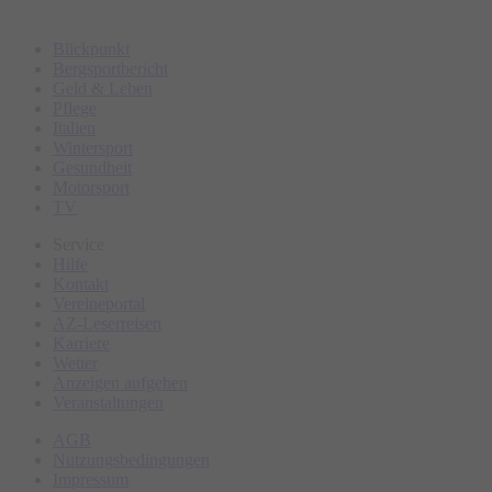
Blickpunkt
Bergsportbericht
Geld & Leben
Pflege
Italien
Wintersport
Gesundheit
Motorsport
TV
Service
Hilfe
Kontakt
Vereineportal
AZ-Leserreisen
Karriere
Wetter
Anzeigen aufgeben
Veranstaltungen
AGB
Nutzungsbedingungen
Impressum