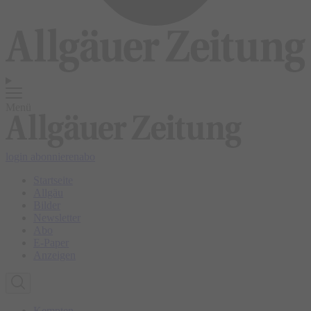
Menü
login
abonnieren
abo
Startseite
Allgäu
Bilder
Newsletter
Abo
E-Paper
Anzeigen
Kempten