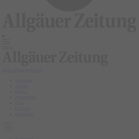
Menü
login
abonnieren
abo
Startseite
Allgäu
Bilder
Newsletter
Abo
E-Paper
Anzeigen
Kempten