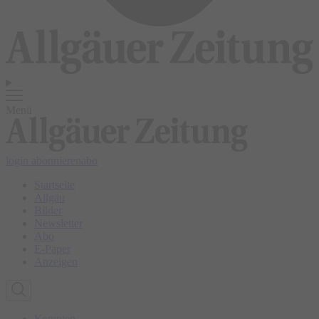
Menü
login
abonnieren
abo
Startseite
Allgäu
Bilder
Newsletter
Abo
E-Paper
Anzeigen
Kempten