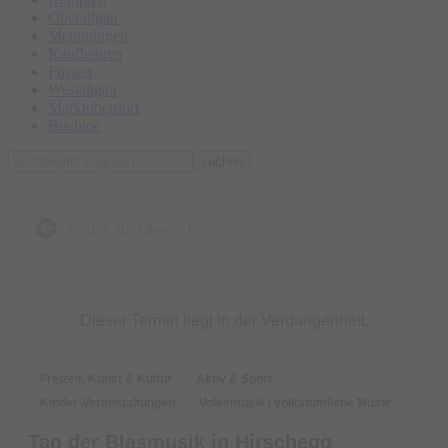
Oberallgäu
Memmingen
Kaufbeuren
Füssen
Westallgäu
Marktoberdorf
Buchloe
suchen
zurück zur Übersicht
Dieser Termin liegt in der Vergangenheit.
Freizeit, Kunst & Kultur
Aktiv & Sport
Kinder-Veranstaltungen
Volksmusik / volkstümliche Musik
Tag der Blasmusik in Hirschegg