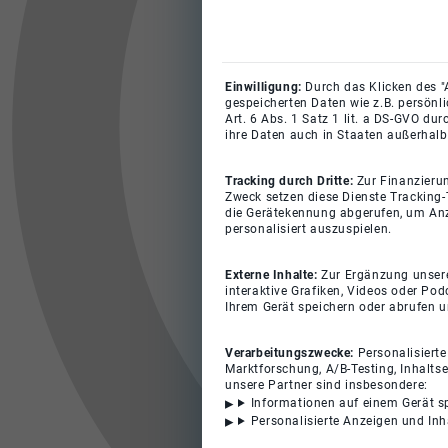
Einwilligung:
Durch das Klicken des "
gespeicherten Daten wie z.B. persönl
Art. 6 Abs. 1 Satz 1 lit. a DS-GVO du
ihre Daten auch in Staaten außerhalb
Tracking durch Dritte:
Zur Finanzieru
Zweck setzen diese Dienste Tracking-
die Gerätekennung abgerufen, um Anz
personalisiert auszuspielen.
Externe Inhalte:
Zur Ergänzung unserer
interaktive Grafiken, Videos oder Pod
Ihrem Gerät speichern oder abrufen 
Verarbeitungszwecke:
Personalisiert
Marktforschung, A/B-Testing, Inhalts
unsere Partner sind insbesondere:
Informationen auf einem Gerät s
Personalisierte Anzeigen und In