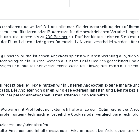
Akzeptieren und weiter"-Buttons stimmen Sie der Verarbeitung der auf Ihrem
ichen Identifikatoren oder IP-Adressen für die beschriebenen Verarbeitun
rch uns und unsere bis zu
230 Partner
zu. Darüber hinaus nehmen Sie Kenntni
 der EU mit einem niedrigeren Datenschutz-Niveau verarbeitet werden könn
ng unseres journalistischen Angebots spielen wir Ihnen Werbung aus, die v
Technologien ein. Hierbei werden auf Ihrem Gerät Cookies gespeichert und
eigen und Inhalte über verschiedene Websites hinweg basierend auf einem 
 redaktionellen Texte, nutzen wir in unseren Angeboten externe Inhalte und
casts. Die Anbieter, von denen wir diese externen Inhalten und Dienste bezi
und Ihre personenbezogenen Daten erheben und verarbeiten.
e Werbung mit Profilbildung, externe Inhalte anzeigen, Optimierung des An
empfehlungen), technisch erforderliche Cookies oder vergleichbare Technolo
peichern und/oder abrufen
halte, Anzeigen und Inhaltsmessungen, Erkenntnisse über Zielgruppen und 