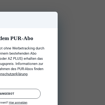
t dem PUR-Abo
ot ohne Werbetracking durch
 einem bestehenden Abo
 oder AZ PLUS) erhalten das
gspreis. Informationen zur
Rahmen des PUR-Abos finden
enschutzerklärung
.
 ANGEBOT
onnent?
Hier anmelden