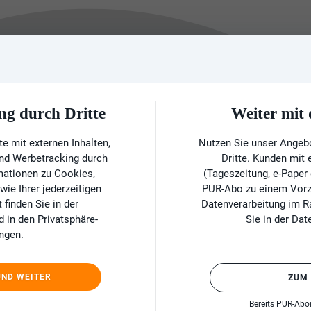
ng durch Dritte
Weiter mi
e mit externen Inhalten,
Nutzen Sie unser Angeb
und Werbetracking durch
Dritte. Kunden mit
rmationen zu Cookies,
(Tageszeitung, e-Paper
ie Ihrer jederzeitigen
PUR-Abo zu einem Vorzu
finden Sie in der
Datenverarbeitung im 
d in den
Privatsphäre-
Sie in der
Dat
ungen
.
UND WEITER
ZUM
Bereits PUR-Ab