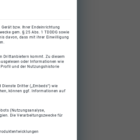
 Gerät bzw. Ihrer Endeinrichtung
gszwecke gem. § 25 Abs. 1 TDDDG sowie
s davon, dass mit ihrer Einwilligung
en.
on Drittanbietern kommt. Zu diesem
 ausgelesen oder Informationen wie
Profil und der Nutzungshistorie
 Dienste Dritter („Embeds“) wie
ehen, können ggf. Informationen auf
gebots (Nutzungsanalyse,
gien. Die Verarbeitungszwecke für
Produktentwicklungen