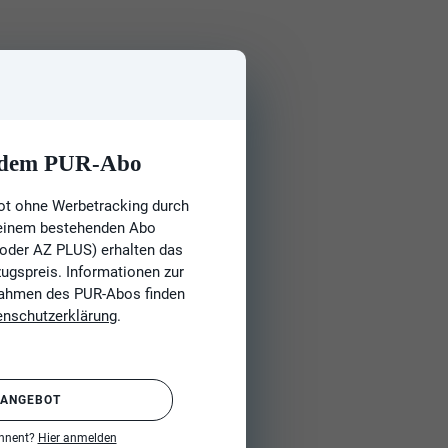
t dem PUR-Abo
ot ohne Werbetracking durch
 einem bestehenden Abo
 oder AZ PLUS) erhalten das
gspreis. Informationen zur
Rahmen des PUR-Abos finden
enschutzerklärung
.
 ANGEBOT
onnent?
Hier anmelden