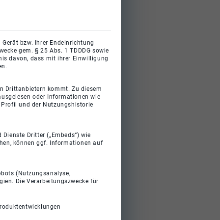
 Gerät bzw. Ihrer Endeinrichtung
gszwecke gem. § 25 Abs. 1 TDDDG sowie
s davon, dass mit ihrer Einwilligung
en.
on Drittanbietern kommt. Zu diesem
 ausgelesen oder Informationen wie
Profil und der Nutzungshistorie
 Dienste Dritter („Embeds“) wie
ehen, können ggf. Informationen auf
gebots (Nutzungsanalyse,
gien. Die Verarbeitungszwecke für
Produktentwicklungen