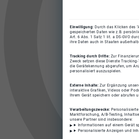
Einwilligung:
Durch das Klicken des "
gespeicherten Daten wie z.B. persönl
Art. 6 Abs. 1 Satz 1 lit. a DS-GVO du
ihre Daten auch in Staaten außerhalb
Tracking durch Dritte:
Zur Finanzieru
Zweck setzen diese Dienste Tracking-
die Gerätekennung abgerufen, um Anz
personalisiert auszuspielen.
Externe Inhalte:
Zur Ergänzung unserer
interaktive Grafiken, Videos oder Pod
Ihrem Gerät speichern oder abrufen 
Verarbeitungszwecke:
Personalisiert
Marktforschung, A/B-Testing, Inhalts
unsere Partner sind insbesondere:
Informationen auf einem Gerät s
Personalisierte Anzeigen und In