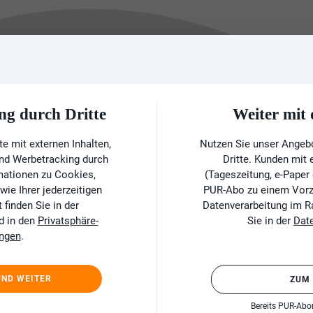
ng durch Dritte
Weiter mi
e mit externen Inhalten,
Nutzen Sie unser Angeb
und Werbetracking durch
Dritte. Kunden mit
rmationen zu Cookies,
(Tageszeitung, e-Paper
ie Ihrer jederzeitigen
PUR-Abo zu einem Vorzu
finden Sie in der
Datenverarbeitung im 
d in den
Privatsphäre-
Sie in der
Dat
ungen
.
UND WEITER
ZUM
Bereits PUR-Ab