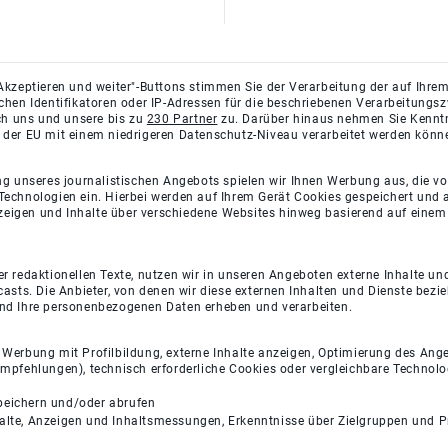
Akzeptieren und weiter"-Buttons stimmen Sie der Verarbeitung der auf Ihrem
ichen Identifikatoren oder IP-Adressen für die beschriebenen Verarbeitun
rch uns und unsere bis zu
230 Partner
zu. Darüber hinaus nehmen Sie Kenntni
 der EU mit einem niedrigeren Datenschutz-Niveau verarbeitet werden könn
ng unseres journalistischen Angebots spielen wir Ihnen Werbung aus, die v
Technologien ein. Hierbei werden auf Ihrem Gerät Cookies gespeichert und
eigen und Inhalte über verschiedene Websites hinweg basierend auf einem 
 redaktionellen Texte, nutzen wir in unseren Angeboten externe Inhalte und
casts. Die Anbieter, von denen wir diese externen Inhalten und Dienste bezi
und Ihre personenbezogenen Daten erheben und verarbeiten.
e Werbung mit Profilbildung, externe Inhalte anzeigen, Optimierung des An
empfehlungen), technisch erforderliche Cookies oder vergleichbare Technolo
peichern und/oder abrufen
halte, Anzeigen und Inhaltsmessungen, Erkenntnisse über Zielgruppen und 