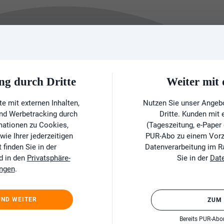
ng durch Dritte
Weiter mi
e mit externen Inhalten,
Nutzen Sie unser Angeb
und Werbetracking durch
Dritte. Kunden mit
rmationen zu Cookies,
(Tageszeitung, e-Paper
ie Ihrer jederzeitigen
PUR-Abo zu einem Vorzu
finden Sie in der
Datenverarbeitung im 
d in den
Privatsphäre-
Sie in der
Dat
ungen
.
UND WEITER
ZUM
Bereits PUR-Ab