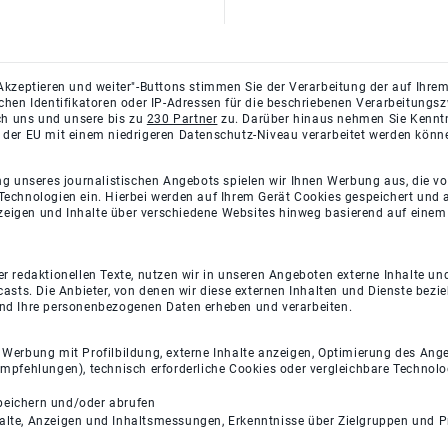
Akzeptieren und weiter"-Buttons stimmen Sie der Verarbeitung der auf Ihrem
ichen Identifikatoren oder IP-Adressen für die beschriebenen Verarbeitun
rch uns und unsere bis zu
230 Partner
zu. Darüber hinaus nehmen Sie Kenntni
 der EU mit einem niedrigeren Datenschutz-Niveau verarbeitet werden könn
ng unseres journalistischen Angebots spielen wir Ihnen Werbung aus, die v
Technologien ein. Hierbei werden auf Ihrem Gerät Cookies gespeichert und
eigen und Inhalte über verschiedene Websites hinweg basierend auf einem 
 redaktionellen Texte, nutzen wir in unseren Angeboten externe Inhalte und
casts. Die Anbieter, von denen wir diese externen Inhalten und Dienste bezi
und Ihre personenbezogenen Daten erheben und verarbeiten.
e Werbung mit Profilbildung, externe Inhalte anzeigen, Optimierung des An
empfehlungen), technisch erforderliche Cookies oder vergleichbare Technolo
peichern und/oder abrufen
halte, Anzeigen und Inhaltsmessungen, Erkenntnisse über Zielgruppen und 