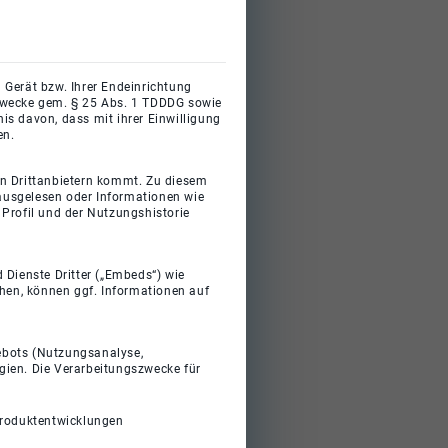
 Gerät bzw. Ihrer Endeinrichtung
gszwecke gem. § 25 Abs. 1 TDDDG sowie
s davon, dass mit ihrer Einwilligung
en.
on Drittanbietern kommt. Zu diesem
 ausgelesen oder Informationen wie
Profil und der Nutzungshistorie
 Dienste Dritter („Embeds“) wie
ehen, können ggf. Informationen auf
gebots (Nutzungsanalyse,
gien. Die Verarbeitungszwecke für
Produktentwicklungen