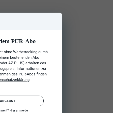
t dem PUR-Abo
ot ohne Werbetracking durch
 einem bestehenden Abo
 oder AZ PLUS) erhalten das
gspreis. Informationen zur
Rahmen des PUR-Abos finden
enschutzerklärung
.
 ANGEBOT
onnent?
Hier anmelden