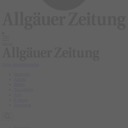
Menü
login
abonnieren
abo
Startseite
Allgäu
Bilder
Newsletter
Abo
E-Paper
Anzeigen
Kempten