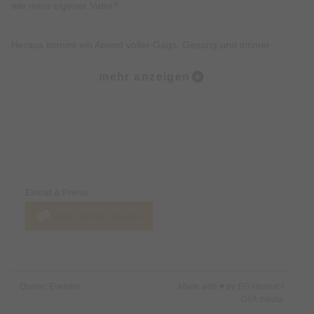
wie mein eigener Vater?
Heraus kommt ein Abend voller Gags, Gesang und intimer
Geständnisse – witzig, unverschämt und mitten ins Herz Stefan
mehr anzeigen
Leonhardsberger ist seit vielen Jahren auf den Kabarett- und
Comedybühnen zwischen Wien, München und Stuttgart
zuhause. Nach musikalischen Erfolgsproduktionen wie „Da Billi
Jean is ned mei Bua“ und dem Kabarett-Thriller „Rauhnacht“
Preise & Zahlungsoptionen
begeisterte zuletzt mit seinem ersten Comedy-Solo “Ja” über
seinen Alltag als Familienvater mehr als 25.000
Eintritt & Preise
Zuschauer:innen.
Jetzt Tickets kaufen
Mit seinem neuen Solo-Programm „Herzklopfen“ geht er noch
weiter: Während draußen Krisen die Schlagzeilen bestimmen
und Künstliche Intelligenz alles verändert, stellt er sich die
Quelle: Eventim
Made with ♥ by EO Heimat /
Frage: Habe ich wirklich etwas zu erzählen – oder wäre es
OYA media