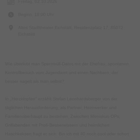
Freitag, 02.10.2026
Beginn: 18:00 Uhr
Altes Stadttheater Eichstätt, Residenzplatz 17, 85072
Eichstätt
Wie überlebt man Sperrmüll-Dates mit der Ehefrau, spontanen
Kontrollbesuch vom Jugendamt und einen Nachbarn, der
besser nagelt als man selbst?
In „Herzklopfen“ erzählt Stefan Leonhardsberger von der
täglichen Herausforderung, als Partner, Heimwerker und
Familienoberhaupt zu bestehen. Zwischen Meniskus-OPs,
Grillabenden mit Profi-Besserwissern und heimlichen
Haschkeksen fragt er sich: Bin ich mit 40 noch cool oder schon