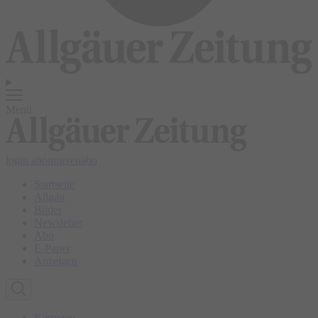
Menü
login
abonnieren
abo
Startseite
Allgäu
Bilder
Newsletter
Abo
E-Paper
Anzeigen
Kempten