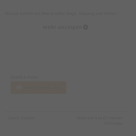
Heraus kommt ein Abend voller Gags, Gesang und intimer
Geständnisse – witzig, unverschämt und mitten ins Herz Stefan
mehr anzeigen
Leonhardsberger ist seit vielen Jahren auf den Kabarett- und
Comedybühnen zwischen Wien, München und Stuttgart
zuhause. Nach musikalischen Erfolgsproduktionen wie „Da Billi
Jean is ned mei Bua“ und dem Kabarett-Thriller „Rauhnacht“
Preise & Zahlungsoptionen
begeisterte zuletzt mit seinem ersten Comedy-Solo “Ja” über
seinen Alltag als Familienvater mehr als 25.000
Eintritt & Preise
Zuschauer:innen.
Jetzt Tickets kaufen
Mit seinem neuen Solo-Programm „Herzklopfen“ geht er noch
weiter: Während draußen Krisen die Schlagzeilen bestimmen
und Künstliche Intelligenz alles verändert, stellt er sich die
Quelle: Eventim
Made with ♥ by EO Heimat /
Frage: Habe ich wirklich etwas zu erzählen – oder wäre es
OYA media
besser, einfach den Mund zu halten?