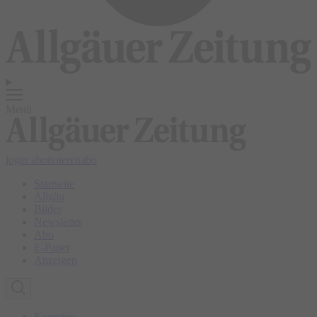
Menü
login
abonnieren
abo
Startseite
Allgäu
Bilder
Newsletter
Abo
E-Paper
Anzeigen
Kempten