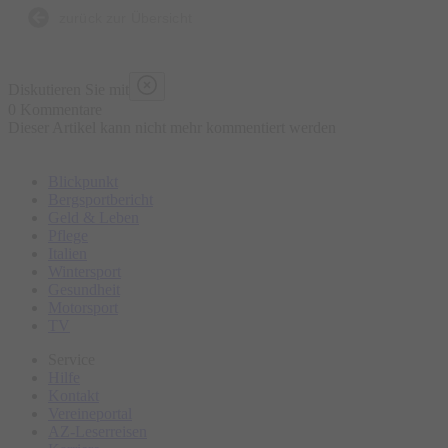
zurück zur Übersicht
Und genau da meldet sich etwas anderes: sein Herz. Und das
hat einiges zu sagen, wenn er wirklich hinhört. Herzerfrischend
Diskutieren Sie mit
ehrlich berichtet Leonhardsberger von den geheimen
0 Kommentare
Dieser Artikel kann nicht mehr kommentiert werden
Wünschen, widersprüchlichen Sehnsüchten und peinlichen
Schwächen die, ach!, in seiner Brust wohnen.
Blickpunkt
Bergsportbericht
Geld & Leben
Pflege
Italien
Wintersport
Gesundheit
Motorsport
TV
Service
Hilfe
Kontakt
Vereineportal
AZ-Leserreisen