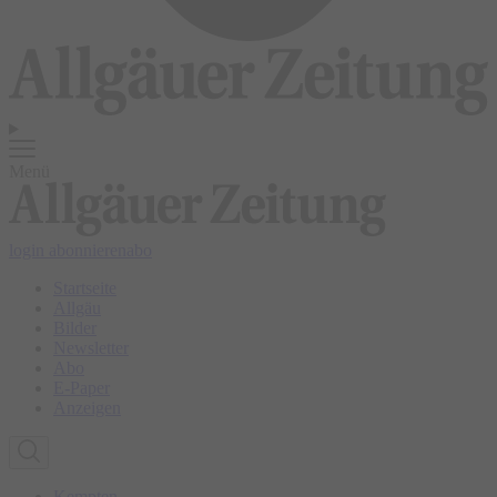
Menü
login
abonnieren
abo
Startseite
Allgäu
Bilder
Newsletter
Abo
E-Paper
Anzeigen
Kempten