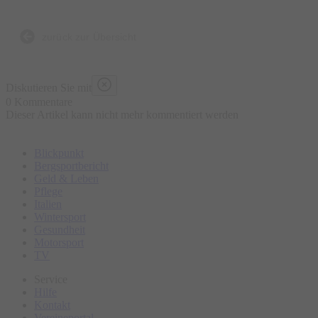
zurück zur Übersicht
Diskutieren Sie mit
0 Kommentare
Dieser Artikel kann nicht mehr kommentiert werden
Blickpunkt
Bergsportbericht
Geld & Leben
Pflege
Italien
Wintersport
Gesundheit
Motorsport
TV
Service
Hilfe
Kontakt
Vereineportal