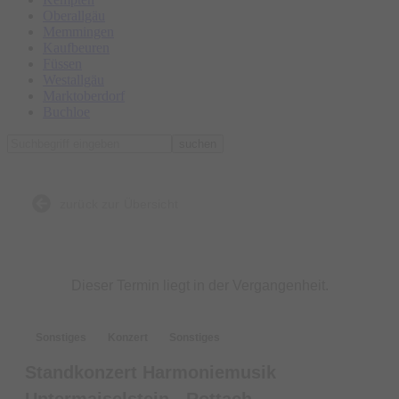
Oberallgäu
Memmingen
Kaufbeuren
Füssen
Westallgäu
Marktoberdorf
Buchloe
suchen
zurück zur Übersicht
Dieser Termin liegt in der Vergangenheit.
Sonstiges
Konzert
Sonstiges
Standkonzert Harmoniemusik
Untermaiselstein - Rottach