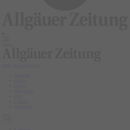
Menü
login
abonnieren
abo
Startseite
Allgäu
Bilder
Newsletter
Abo
E-Paper
Anzeigen
Kempten