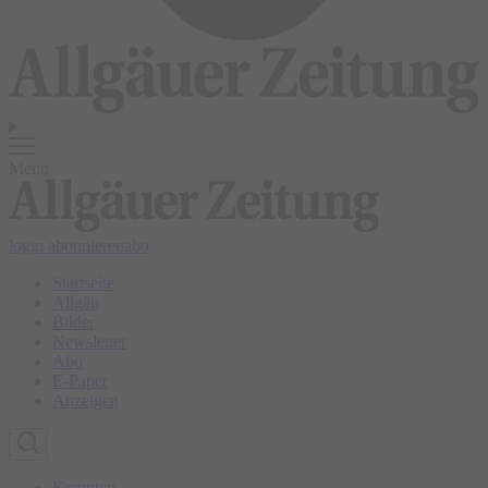
Menü
login
abonnieren
abo
Startseite
Allgäu
Bilder
Newsletter
Abo
E-Paper
Anzeigen
Kempten