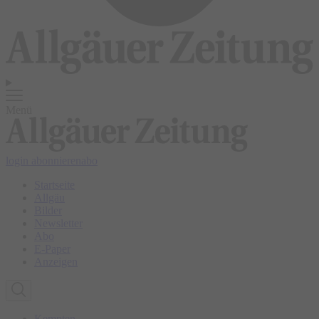
Menü
login
abonnieren
abo
Startseite
Allgäu
Bilder
Newsletter
Abo
E-Paper
Anzeigen
Kempten