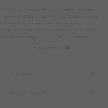
Der Rundgang verspricht ein spritziges und unterhaltsames
Erlebnis für alle Teilnehmer. Sachkundige Gästeführer führen
dich durch die idyllischen Straßen und Plätze der Stadt.
Begleitet von Geschichten und Anekdoten tauchst du während
der eineinhalbstündigen Führung nicht nur in vergangene
Zeiten ein, sondern erfährst auch Interessantes und
mehr anzeigen
Wissenswertes über die zahlreichen Brunnen, den
Klostergarten, die Leinwandschau und die Handelswege, die
sich durch Immenstadt zogen.
Treffpunkt:
Weitere Termine
Tourist-Information am Bräuhausplatz
Kosten:
Kontakt zum Veranstalter
6 € pro Person
3 € für Personen mit einem GdB