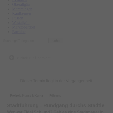
Oberallgäu
Memmingen
Kaufbeuren
Füssen
Westallgäu
Marktoberdorf
Buchloe
suchen
zurück zur Übersicht
Dieser Termin liegt in der Vergangenheit.
Freizeit, Kunst & Kultur
Führung
Stadtführung - Rundgang durchs Städtle
Wer war Fidel Schlund? Gab es eine Stadtmauer in