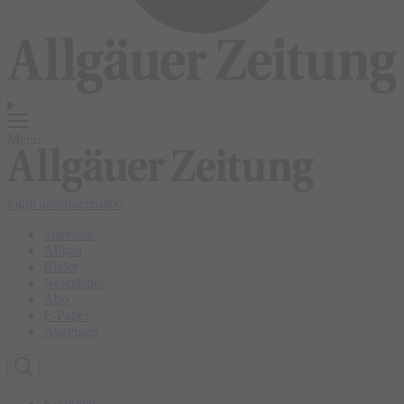
Menü
login
abonnieren
abo
Startseite
Allgäu
Bilder
Newsletter
Abo
E-Paper
Anzeigen
Kempten