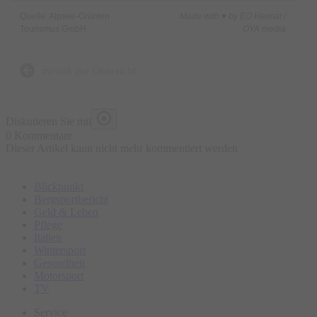
Kinder unter 12 Jahren sind frei
Quelle: Alpsee-Grünten
Made with ♥ by EO Heimat /
Vergünstigungen erhälst du mit dem Allgäu Walser Pass,
Tourismus GmbH
OYA media
Vielpass und Daheimpass bei Direktkauf in den Tourist-
Informationen Immenstadt.
zurück zur Übersicht
Tickets:
In den Tourist-Informationen in Immenstadt oder online unter
Diskutieren Sie mit
www.dein-ticket.shop
0 Kommentare
Gruppenführungen sind für 70 € unter
tourist@immenstadt.de
Dieser Artikel kann nicht mehr kommentiert werden
buchbar und bieten eine ideale Möglichkeit, Immenstadt mit
Blickpunkt
Freunden, Familie oder Kollegen zu erkunden.
Bergsportbericht
Start:
Geld & Leben
Pflege
Tourist-Information am Bräuhausplatz
Italien
Wintersport
Gesundheit
Motorsport
TV
Service