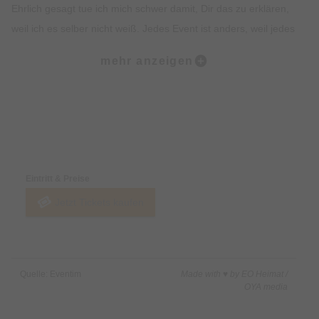
Ehrlich gesagt tue ich mich schwer damit, Dir das zu erklären,
weil ich es selber nicht weiß. Jedes Event ist anders, weil jedes
Mal andere Menschen zusammen kommen. Und genau das
mehr anzeigen
macht es für mich aus. Jedes Mal, wenn ich das Theater
betrete, weiß ich, dass es etwas magisches passieren wird und
dass am Ende jeder Teilnehmer genau das mitnimmt, was er in
dem Moment braucht, auch wenn er selbst noch nicht weiß,
Preise & Zahlungsoptionen
was das ist.
Eintritt & Preise
Ich liebe diese Veranstaltungen, weil ich die Teilnehmer dabei
Jetzt Tickets kaufen
begleiten darf, eine neue Seite an sich zu entdecken und diese
auf die Bühne zu bringen. Eine Seite, von der sie niemals
geahnt hätten, dass sie in ihnen steckt und deswegen umso
dankbarer dafür sind, sie endlich entdeckt zu haben.
Quelle: Eventim
Made with ♥ by EO Heimat /
OYA media
Bei Spotlight geht es um mehr als die Bühne. Es geht um