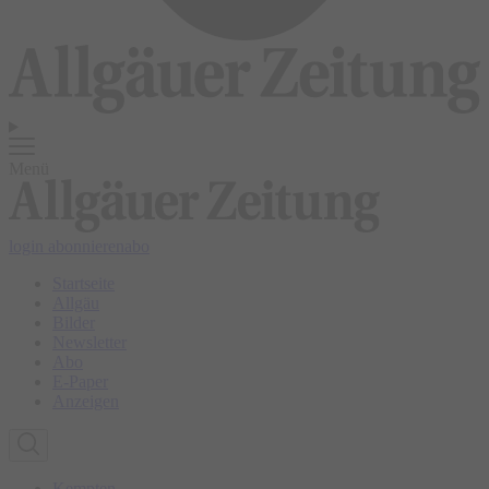
Menü
login
abonnieren
abo
Startseite
Allgäu
Bilder
Newsletter
Abo
E-Paper
Anzeigen
Kempten