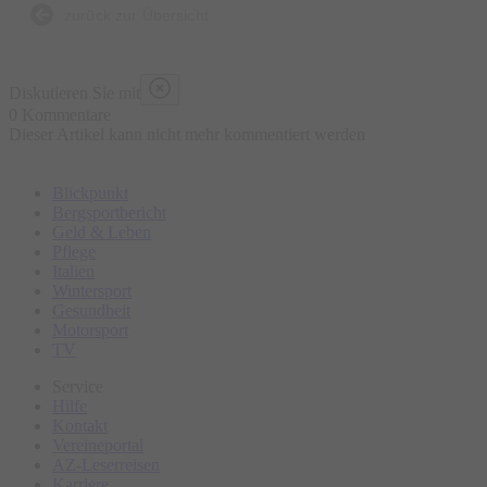
tiefgreifende persönliche Transformation, wie ich sie selten an
zurück zur Übersicht
einem anderen Ort erlebt habe. Die Bühne ist nicht mehr als
ein Katalysator und die Speaking Skills entwickeln sich beinahe
Diskutieren Sie mit
nebenbei. Das macht Speaking und Spotlight im Besonderen
0 Kommentare
Dieser Artikel kann nicht mehr kommentiert werden
für mich aus.
Blickpunkt
Bergsportbericht
Geld & Leben
Pflege
Italien
Wintersport
Gesundheit
Motorsport
TV
Service
Hilfe
Kontakt
Vereineportal
AZ-Leserreisen
Karriere