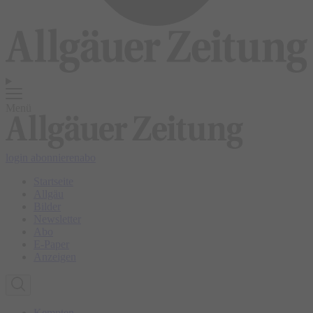
Menü
login
abonnieren
abo
Startseite
Allgäu
Bilder
Newsletter
Abo
E-Paper
Anzeigen
Kempten