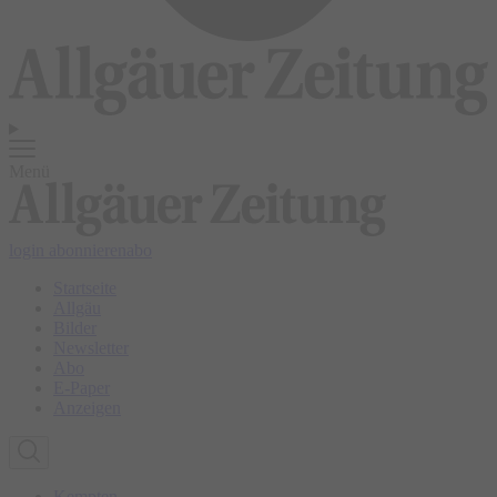
Menü
login
abonnieren
abo
Startseite
Allgäu
Bilder
Newsletter
Abo
E-Paper
Anzeigen
Kempten