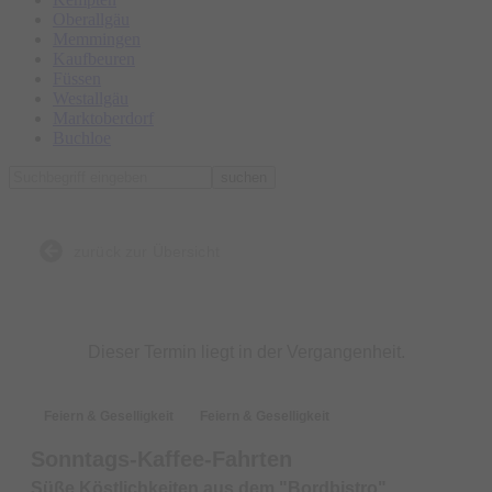
Oberallgäu
Memmingen
Kaufbeuren
Füssen
Westallgäu
Marktoberdorf
Buchloe
suchen
zurück zur Übersicht
Dieser Termin liegt in der Vergangenheit.
Feiern & Geselligkeit
Feiern & Geselligkeit
Sonntags-Kaffee-Fahrten
Süße Köstlichkeiten aus dem "Bordbistro"