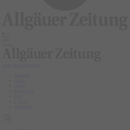
Menü
login
abonnieren
abo
Startseite
Allgäu
Bilder
Newsletter
Abo
E-Paper
Anzeigen
Kempten