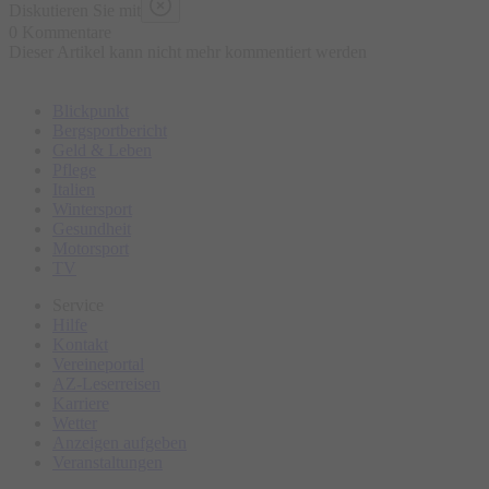
Diskutieren Sie mit
0 Kommentare
Dieser Artikel kann nicht mehr kommentiert werden
Blickpunkt
Bergsportbericht
Geld & Leben
Pflege
Italien
Wintersport
Gesundheit
Motorsport
TV
Service
Hilfe
Kontakt
Vereineportal
AZ-Leserreisen
Karriere
Wetter
Anzeigen aufgeben
Veranstaltungen