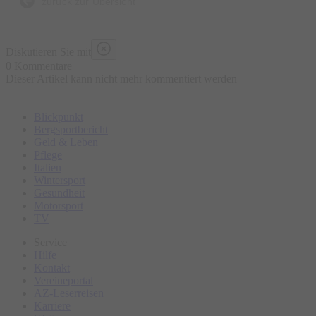
zurück zur Übersicht
Öffnungszeiten Museum Hofmühle:
Mittwoch bis Sonntag,
Diskutieren Sie mit
14:00 - 17:00 Uhr
0 Kommentare
Dieser Artikel kann nicht mehr kommentiert werden
Start:
Museum Hofmühle
Blickpunkt
Bergsportbericht
Geld & Leben
Pflege
Italien
Wintersport
Gesundheit
Motorsport
TV
Service
Hilfe
Kontakt
Vereineportal
AZ-Leserreisen
Karriere