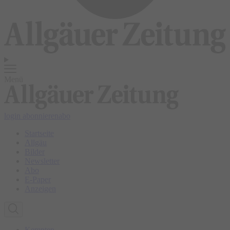
Menü
login
abonnieren
abo
Startseite
Allgäu
Bilder
Newsletter
Abo
E-Paper
Anzeigen
Kempten