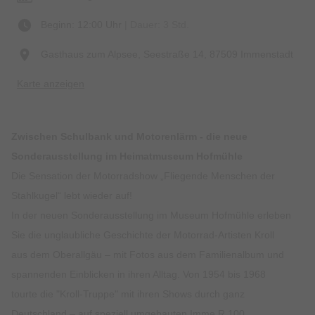
Beginn: 12:00 Uhr
| Dauer: 3 Std.
Gasthaus zum Alpsee, Seestraße 14, 87509 Immenstadt
Karte anzeigen
Zwischen Schulbank und Motorenlärm - die neue
Sonderausstellung im Heimatmuseum Hofmühle
Die Sensation der Motorradshow „Fliegende Menschen der
Stahlkugel“ lebt wieder auf!
In der neuen Sonderausstellung im Museum Hofmühle erleben
Sie die unglaubliche Geschichte der Motorrad-Artisten Kroll
aus dem Oberallgäu – mit Fotos aus dem Familienalbum und
spannenden Einblicken in ihren Alltag. Von 1954 bis 1968
tourte die "Kroll-Truppe" mit ihren Shows durch ganz
Deutschland – auf speziell umgebauten Imme R 100