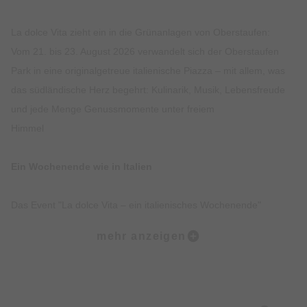
La dolce Vita zieht ein in die Grünanlagen von Oberstaufen:
Vom 21. bis 23. August 2026 verwandelt sich der Oberstaufen
Park in eine originalgetreue italienische Piazza – mit allem, was
das südländische Herz begehrt: Kulinarik, Musik, Lebensfreude
und jede Menge Genussmomente unter freiem
Himmel
Ein Wochenende wie in Italien
Das Event "La dolce Vita – ein italienisches Wochenende"
bringt die kulturelle Seele Italiens direkt ins Allgäu:
mehr anzeigen
- Live-Musik auf der Freilichtbühne
- kulinarische Spezialitäten von Südtirol bis Sizilien
- italienische Feinkost zum Mitnehmen – und das alles bei
freiem Eintritt