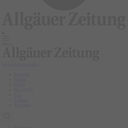
Menü
login
abonnieren
abo
Startseite
Allgäu
Bilder
Newsletter
Abo
E-Paper
Anzeigen
Kempten