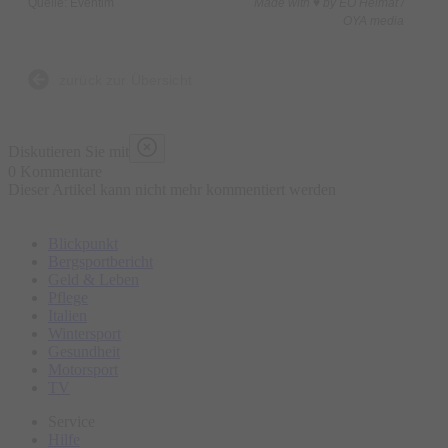
Quelle: Eventim
Made with ♥ by EO Heimat /
OYA media
zurück zur Übersicht
Diskutieren Sie mit
0 Kommentare
Dieser Artikel kann nicht mehr kommentiert werden
Blickpunkt
Bergsportbericht
Geld & Leben
Pflege
Italien
Wintersport
Gesundheit
Motorsport
TV
Service
Hilfe