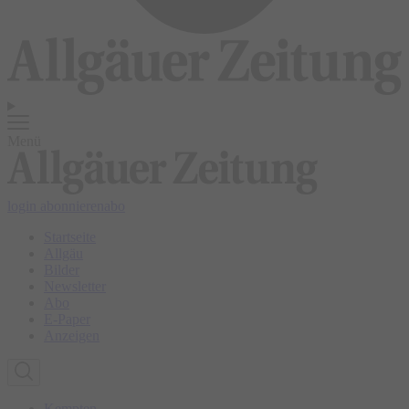
Menü
login
abonnieren
abo
Startseite
Allgäu
Bilder
Newsletter
Abo
E-Paper
Anzeigen
Kempten