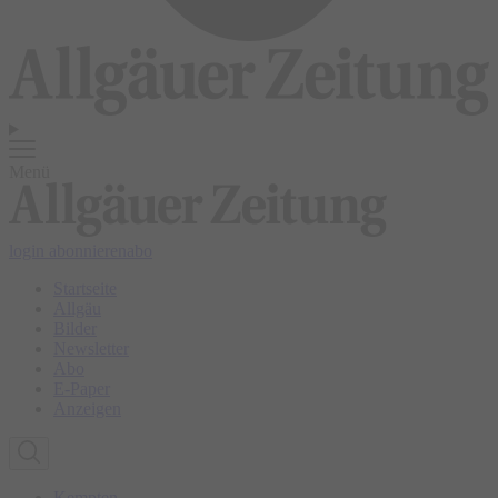
Menü
login
abonnieren
abo
Startseite
Allgäu
Bilder
Newsletter
Abo
E-Paper
Anzeigen
Kempten