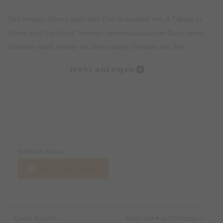
Seit einigen Jahren spürt das Duo Graceland mit „A Tribute to
Simon and Garfunkel“ intensiv dem musikalischen Geist seiner
Vorbilder nach. Immer mit dem nötigen Respekt vor den
großen Kompositionen und dem Anspruch, musikalisch
mehr anzeigen
hochwertige Interpretationen der Welthits von Simon &
Garfunkel zu bieten. Dabei ist den beiden Musikern aus
Bretten eines besonders wichtig: „Wir wollen keine Kopie sein,
nicht visuell, auch nicht stimmlich. Wir bleiben stets nahe am
Preise & Zahlungsoptionen
Original, geben den Kompositionen aber auch eine eigene
Note.“ Und so beweisen Thomas Wacker (Paul Simon) und
Eintritt & Preise
Thorsten Gary (Art Garfunkel) mit ihrem aktuellen Projekt
Jetzt Tickets kaufen
“Simon & Garfunkel Tribute meets Classic” eindrücklich: Die
Klassiker des wohl erfolgreichsten Folkrock-Duos der Welt
harmonieren perfekt mit dem Klag eines Streichensembles,
Schlagzeug und Bass. Vor allem das Zusammenspiel der
Quelle: Eventim
Made with ♥ by EO Heimat /