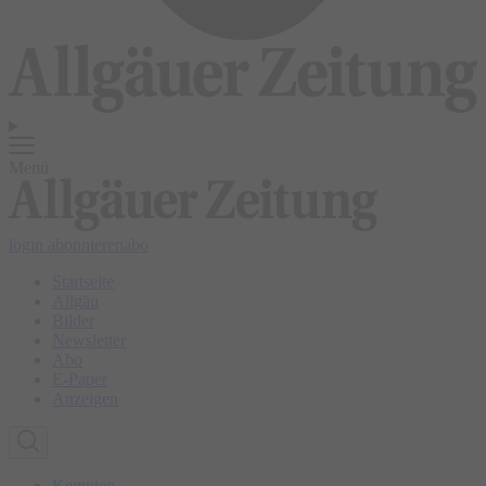
Menü
login
abonnieren
abo
Startseite
Allgäu
Bilder
Newsletter
Abo
E-Paper
Anzeigen
Kempten