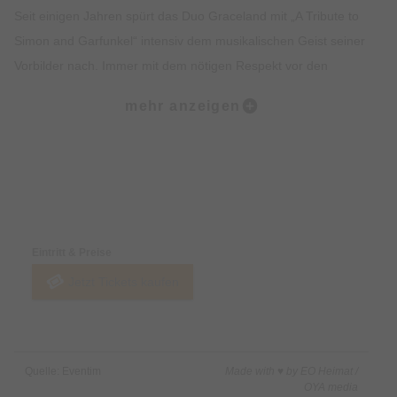
Seit einigen Jahren spürt das Duo Graceland mit „A Tribute to
Simon and Garfunkel“ intensiv dem musikalischen Geist seiner
Vorbilder nach. Immer mit dem nötigen Respekt vor den
großen Kompositionen und dem Anspruch, musikalisch
mehr anzeigen
hochwertige Interpretationen der Welthits von Simon &
Garfunkel zu bieten. Dabei ist den beiden Musikern aus
Bretten eines besonders wichtig: „Wir wollen keine Kopie sein,
nicht visuell, auch nicht stimmlich. Wir bleiben stets nahe am
Preise & Zahlungsoptionen
Original, geben den Kompositionen aber auch eine eigene
Note.“ Und so beweisen Thomas Wacker (Paul Simon) und
Eintritt & Preise
Thorsten Gary (Art Garfunkel) mit ihrem aktuellen Projekt
Jetzt Tickets kaufen
“Simon & Garfunkel Tribute meets Classic” eindrücklich: Die
Klassiker des wohl erfolgreichsten Folkrock-Duos der Welt
harmonieren perfekt mit dem Klag eines Streichensembles,
Schlagzeug und Bass. Vor allem das Zusammenspiel der
Quelle: Eventim
Made with ♥ by EO Heimat /
beiden Stimmen und zweier Gitarren mit den klassischen
OYA media