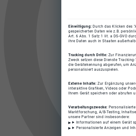
Einwilligung:
Durch das Klicken des "
gespeicherten Daten wie z.B. persönl
Art. 6 Abs. 1 Satz 1 lit. a DS-GVO du
ihre Daten auch in Staaten außerhalb
Tracking durch Dritte:
Zur Finanzieru
Zweck setzen diese Dienste Tracking-
die Gerätekennung abgerufen, um Anz
personalisiert auszuspielen.
Externe Inhalte:
Zur Ergänzung unserer
interaktive Grafiken, Videos oder Pod
Ihrem Gerät speichern oder abrufen 
Verarbeitungszwecke:
Personalisiert
Marktforschung, A/B-Testing, Inhalts
unsere Partner sind insbesondere:
Informationen auf einem Gerät s
Personalisierte Anzeigen und In