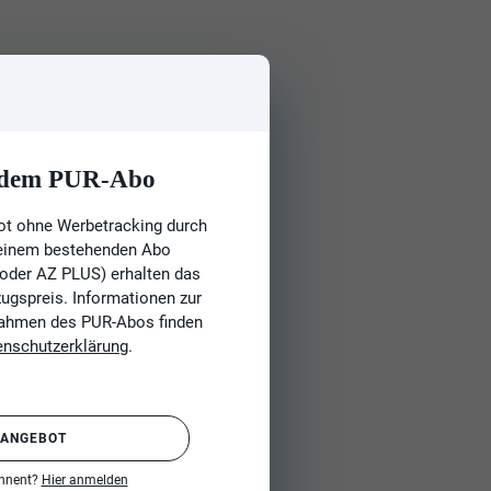
t dem PUR-Abo
ot ohne Werbetracking durch
 einem bestehenden Abo
 oder AZ PLUS) erhalten das
gspreis. Informationen zur
Rahmen des PUR-Abos finden
enschutzerklärung
.
 ANGEBOT
onnent?
Hier anmelden