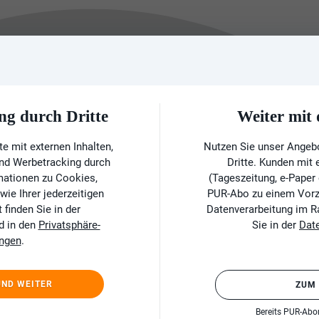
ng durch Dritte
Weiter mi
e mit externen Inhalten,
Nutzen Sie unser Angeb
und Werbetracking durch
Dritte. Kunden mit
rmationen zu Cookies,
(Tageszeitung, e-Paper
ie Ihrer jederzeitigen
PUR-Abo zu einem Vorzu
finden Sie in der
Datenverarbeitung im 
d in den
Privatsphäre-
Sie in der
Dat
ungen
.
UND WEITER
ZUM
Bereits PUR-Ab