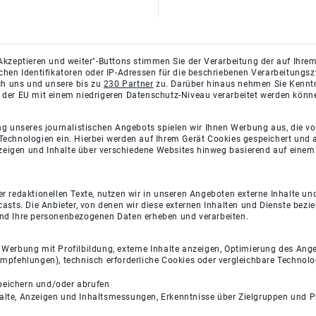
Akzeptieren und weiter"-Buttons stimmen Sie der Verarbeitung der auf Ihrem
ichen Identifikatoren oder IP-Adressen für die beschriebenen Verarbeitun
rch uns und unsere bis zu
230 Partner
zu. Darüber hinaus nehmen Sie Kenntni
 der EU mit einem niedrigeren Datenschutz-Niveau verarbeitet werden könn
ng unseres journalistischen Angebots spielen wir Ihnen Werbung aus, die v
Technologien ein. Hierbei werden auf Ihrem Gerät Cookies gespeichert und
eigen und Inhalte über verschiedene Websites hinweg basierend auf einem 
 redaktionellen Texte, nutzen wir in unseren Angeboten externe Inhalte und
casts. Die Anbieter, von denen wir diese externen Inhalten und Dienste bezi
und Ihre personenbezogenen Daten erheben und verarbeiten.
e Werbung mit Profilbildung, externe Inhalte anzeigen, Optimierung des An
empfehlungen), technisch erforderliche Cookies oder vergleichbare Technolo
peichern und/oder abrufen
halte, Anzeigen und Inhaltsmessungen, Erkenntnisse über Zielgruppen und 