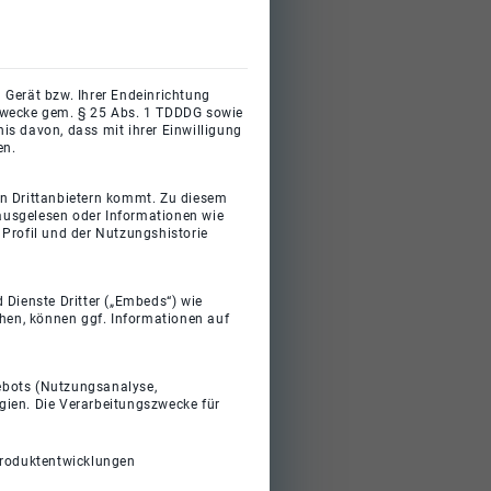
 Gerät bzw. Ihrer Endeinrichtung
gszwecke gem. § 25 Abs. 1 TDDDG sowie
s davon, dass mit ihrer Einwilligung
en.
on Drittanbietern kommt. Zu diesem
 ausgelesen oder Informationen wie
Profil und der Nutzungshistorie
 Dienste Dritter („Embeds“) wie
ehen, können ggf. Informationen auf
gebots (Nutzungsanalyse,
gien. Die Verarbeitungszwecke für
Produktentwicklungen