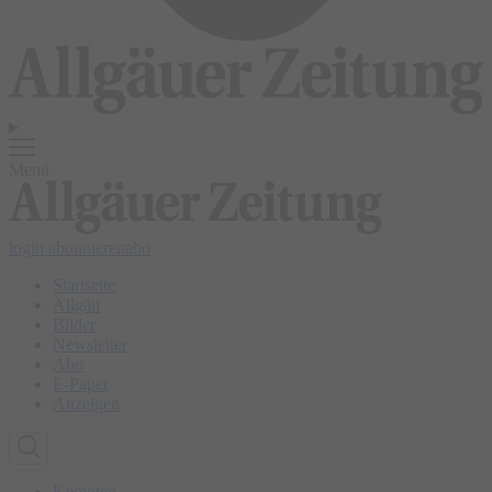
Menü
login
abonnieren
abo
Startseite
Allgäu
Bilder
Newsletter
Abo
E-Paper
Anzeigen
Kempten