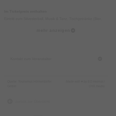
Im Ticketpreis enthalten
Eintritt zum Silvesterball, Musik & Tanz, Tischgetränke (Bier,
Wein & Softgetränke), festliches Buffet sowie Mitternachtssekt
mehr anzeigen
zum Anstoßen.
Rückgabe/Stornierung: grundsätzlich ausgeschlossen
Tickets nur im Vorverkauf keine Abendkasse.
Kinderpreise gelten bis einschließlich 15 Jahre.
Kontakt zum Veranstalter
Alle Plätze sowie der Veranstaltungsort sind barrierefrei.
Haustiere sind nicht gestattet.
Bei vorheriger Absprache, können spezielle
Quelle: Tourismus Hörnerdörfer
Made with ♥ by EO Heimat /
Ernährungsformen und Allergien berücksichtigt werden.
GmbH
OYA media
Programmablauf
Einlass: 31.12.2026 18.30 Uhr bis 20.00 Uhr
zurück zur Übersicht
Buffet: ab 20:00 Uhr
Silvesterparty nach dem Essen bis 01:30 Uhr