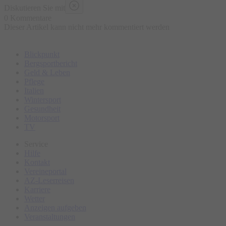
Diskutieren Sie mit
Freue dich auf eine grandiose Tanzparty und einen
0 Kommentare
sensationellen Jahreswechsel und lass uns gemeinsam
Dieser Artikel kann nicht mehr kommentiert werden
unvergessliche Erinnerungen schaffen.
Karten sind in der Gästeinformation Fischen persönlich vor Ort
Blickpunkt
Bergsportbericht
erhältlich (keine telefonische Reservierung möglich) oder
Geld & Leben
online
.
Pflege
Italien
Start:
Wintersport
Kurhaus Fiskina
Gesundheit
Motorsport
TV
Service
Hilfe
Kontakt
Vereineportal
AZ-Leserreisen
Karriere
Wetter
Anzeigen aufgeben
Veranstaltungen