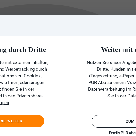
ng durch Dritte
Weiter mi
e mit externen Inhalten,
Nutzen Sie unser Angeb
und Werbetracking durch
Dritte. Kunden mit
rmationen zu Cookies,
(Tageszeitung, e-Paper
ie Ihrer jederzeitigen
PUR-Abo zu einem Vorzu
finden Sie in der
Datenverarbeitung im 
d in den
Privatsphäre-
Sie in der
Dat
ungen
.
UND WEITER
ZUM
Bereits PUR-Ab