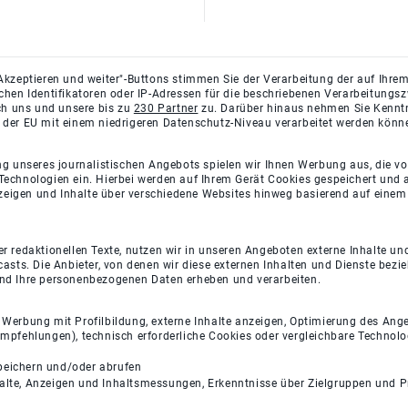
Akzeptieren und weiter"-Buttons stimmen Sie der Verarbeitung der auf Ihrem
ichen Identifikatoren oder IP-Adressen für die beschriebenen Verarbeitun
rch uns und unsere bis zu
230 Partner
zu. Darüber hinaus nehmen Sie Kenntni
 der EU mit einem niedrigeren Datenschutz-Niveau verarbeitet werden könn
ng unseres journalistischen Angebots spielen wir Ihnen Werbung aus, die v
Technologien ein. Hierbei werden auf Ihrem Gerät Cookies gespeichert und
eigen und Inhalte über verschiedene Websites hinweg basierend auf einem 
 redaktionellen Texte, nutzen wir in unseren Angeboten externe Inhalte und
casts. Die Anbieter, von denen wir diese externen Inhalten und Dienste bezi
und Ihre personenbezogenen Daten erheben und verarbeiten.
e Werbung mit Profilbildung, externe Inhalte anzeigen, Optimierung des An
empfehlungen), technisch erforderliche Cookies oder vergleichbare Technolo
peichern und/oder abrufen
halte, Anzeigen und Inhaltsmessungen, Erkenntnisse über Zielgruppen und 