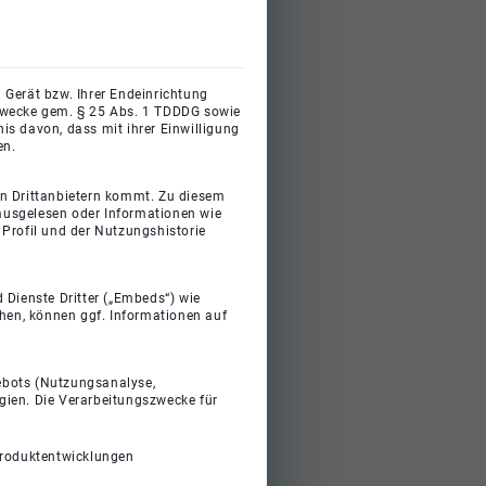
 Gerät bzw. Ihrer Endeinrichtung
gszwecke gem. § 25 Abs. 1 TDDDG sowie
s davon, dass mit ihrer Einwilligung
en.
on Drittanbietern kommt. Zu diesem
 ausgelesen oder Informationen wie
Profil und der Nutzungshistorie
 Dienste Dritter („Embeds“) wie
ehen, können ggf. Informationen auf
gebots (Nutzungsanalyse,
gien. Die Verarbeitungszwecke für
Produktentwicklungen