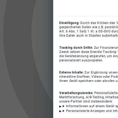
Einwilligung:
Durch das Klicken des "
gespeicherten Daten wie z.B. persönl
Art. 6 Abs. 1 Satz 1 lit. a DS-GVO du
ihre Daten auch in Staaten außerhalb
Tracking durch Dritte:
Zur Finanzieru
Zweck setzen diese Dienste Tracking-
die Gerätekennung abgerufen, um Anz
personalisiert auszuspielen.
Externe Inhalte:
Zur Ergänzung unserer
interaktive Grafiken, Videos oder Pod
Ihrem Gerät speichern oder abrufen 
Verarbeitungszwecke:
Personalisiert
Marktforschung, A/B-Testing, Inhalts
unsere Partner sind insbesondere:
Informationen auf einem Gerät s
Personalisierte Anzeigen und In