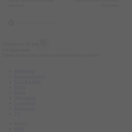
Quelle: Kooperation Allgäuer
Made with ♥ by EO Heimat /
Seenland
OYA media
zurück zur Übersicht
Diskutieren Sie mit
0 Kommentare
Dieser Artikel kann nicht mehr kommentiert werden
Blickpunkt
Bergsportbericht
Geld & Leben
Pflege
Italien
Wintersport
Gesundheit
Motorsport
TV
Service
Hilfe