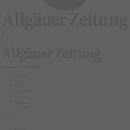
Menü
login
abonnieren
abo
Startseite
Allgäu
Bilder
Newsletter
Abo
E-Paper
Anzeigen
Kempten