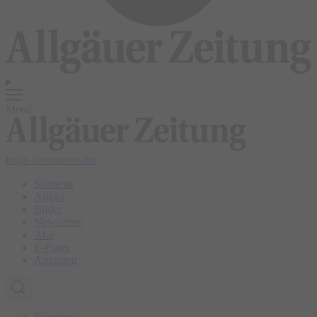
Menü
login
abonnieren
abo
Startseite
Allgäu
Bilder
Newsletter
Abo
E-Paper
Anzeigen
Kempten