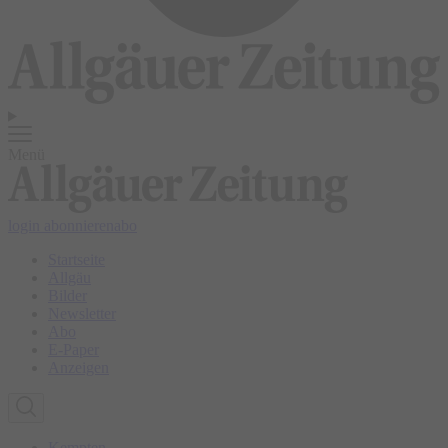
Menü
login
abonnieren
abo
Startseite
Allgäu
Bilder
Newsletter
Abo
E-Paper
Anzeigen
Kempten