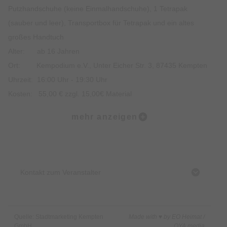
Putzhandschuhe (keine Einmalhandschuhe), 1 Tetrapak
(sauber und leer), Transportbox für Tetrapak und ein altes
großes Handtuch
Alter: ab 16 Jahren
Ort: Kempodium e.V., Unter Eicher Str. 3, 87435 Kempten
Uhrzeit: 16:00 Uhr - 19:30 Uhr
Kosten: 55,00 € zzgl. 15,00€ Material
Anmeldung: online auf www.kempodium.de,
mehr anzeigen
Tel.: 0831/540213 - 0 oder per Email an info@kempodium.de
Start:
Kempodium e.V., Unter Eicher Str. 3, 87435 Kempten
Kontakt zum Veranstalter
Quelle: Stadtmarketing Kempten
Made with ♥ by EO Heimat /
GmbH
OYA media