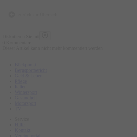
seinem vierten Werk 'Feuerlicht' als praktisch vollendet
gepriesen wird, und Alexander Siebers weltmusikalischer
zurück zur Übersicht
Finesse, erwartet Sie eine Performance, die das Publikum in
eine Welt voller Farben und Emotionen entführt.
Diskutieren Sie mit
0 Kommentare
Dieser Artikel kann nicht mehr kommentiert werden
SCHNEEBERGER & SIEBER – eine musikalische Begegnung,
die verspricht, nicht nur zu unterhalten.
Blickpunkt
Bergsportbericht
Geld & Leben
Pflege
Italien
Wintersport
Gesundheit
Motorsport
TV
Service
Hilfe
Kontakt
Vereineportal