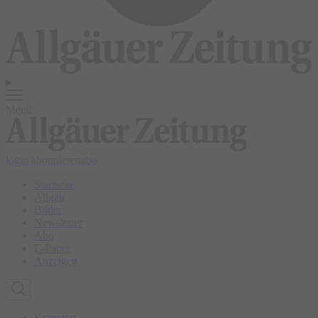
Menü
login
abonnieren
abo
Startseite
Allgäu
Bilder
Newsletter
Abo
E-Paper
Anzeigen
Kempten