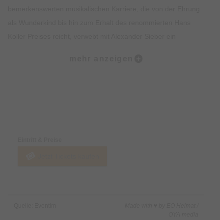
bemerkenswerten musikalischen Karriere, die von der Ehrung
als Wunderkind bis hin zum Erhalt des renommierten Hans
Koller Preises reicht, verwebt mit Alexander Sieber ein
Kaleidoskop von Tönen und Rhythmen. Dieses Duo präsentiert
mehr anzeigen
ein Repertoire, das reich an herzhaften Eigenkompositionen
ist, maßgeschneidert für die erlesene Harmonie zweier
Gitarren. Jeder Ton, jede Melodie, erzählt eine Geschichte, die
durch die vielschichtigen Sprachen des Latin, Gypsy oder der
Preise & Zahlungsoptionen
klassischen Musik geformt wird. Es ist eine musikalische
Erzählung, die lebendig wird in den kunstvollen Fingern der
Eintritt & Preise
Musiker.
Jetzt Tickets kaufen
Lassen Sie sich entführen auf eine musikalische Reise, die
nicht nur das Ohr, sondern auch die Seele berührt.
Quelle: Eventim
Made with ♥ by EO Heimat /
Mit Diknu Schneebergers leidenschaftlichem Spiel, das in
OYA media