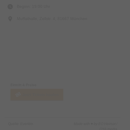
Beginn: 19:00 Uhr
Muffathalle, Zellstr. 4, 81667 München
Preise & Zahlungsoptionen
Eintritt & Preise
Jetzt Tickets kaufen
Quelle: Eventim
Made with ♥ by EO Heimat /
OYA media