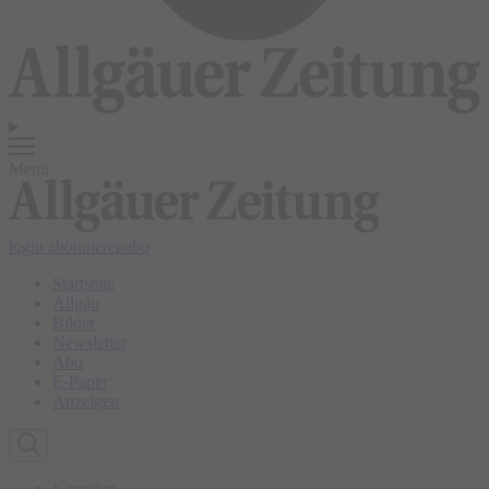
Menü
login
abonnieren
abo
Startseite
Allgäu
Bilder
Newsletter
Abo
E-Paper
Anzeigen
Kempten