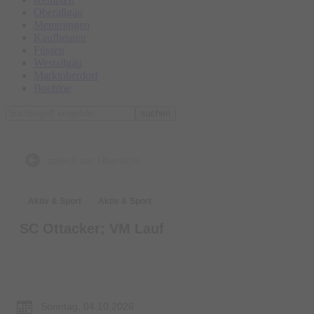
Oberallgäu
Memmingen
Kaufbeuren
Füssen
Westallgäu
Marktoberdorf
Buchloe
suchen
zurück zur Übersicht
Aktiv & Sport
Aktiv & Sport
SC Ottacker; VM Lauf
Termin & Ort
Sonntag, 04.10.2026