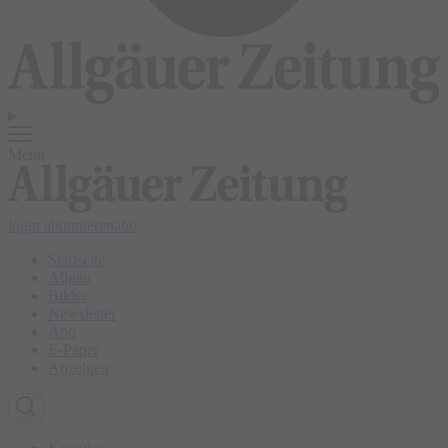
Menü
login
abonnieren
abo
Startseite
Allgäu
Bilder
Newsletter
Abo
E-Paper
Anzeigen
Kempten