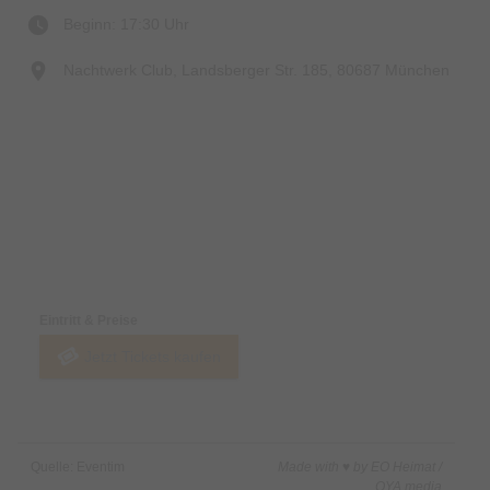
Beginn: 17:30 Uhr
Nachtwerk Club, Landsberger Str. 185, 80687 München
Preise & Zahlungsoptionen
Eintritt & Preise
Jetzt Tickets kaufen
Quelle: Eventim
Made with ♥ by EO Heimat /
OYA media