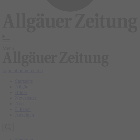
Menü
login
abonnieren
abo
Startseite
Allgäu
Bilder
Newsletter
Abo
E-Paper
Anzeigen
Kempten