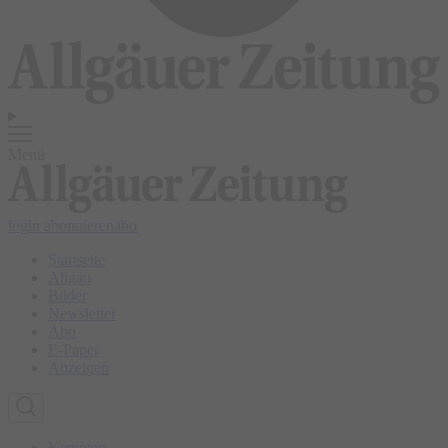
Menü
login
abonnieren
abo
Startseite
Allgäu
Bilder
Newsletter
Abo
E-Paper
Anzeigen
Kempten