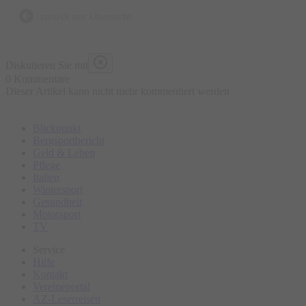
zurück zur Übersicht
Für das Publikum machen vor allem beeindruckende Soli und
San2s unvergleichliche Stimme, die stets ein wenig über allem
Diskutieren Sie mit
zu schweben scheint, die Konzertabende so besonders.
0 Kommentare
Dieser Artikel kann nicht mehr kommentiert werden
Blickpunkt
Bergsportbericht
Geld & Leben
Pflege
Italien
Wintersport
Gesundheit
Motorsport
TV
Service
Hilfe
Kontakt
Vereineportal
AZ-Leserreisen