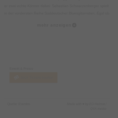
er zwei echte Könner dabei: Sebastian Schwarzenberger spielt
in der vordersten Reihe Süddeutscher Bluesgitarristen. Egal ob
akustisch, auf der Dobro oder Lapsteel - sein Spiel ist virtuos,
mehr anzeigen
kraftvoll und energiegeladen. Mit San2 teilt der ursympathische
Sideman mittlerweile seit vielen Jahren die Bühne.
An den Tasten und am Akkordeon glänzt kein geringerer als
Preise & Zahlungsoptionen
Münchens Boogie Woogie Meister und Spider Murphy Gang
Pianist Ludwig Seuss. Als echte Größe der Deutschen
Eintritt & Preise
Bluesszene, konzertiert er auch mit seiner eigenen Band seit
Jetzt Tickets kaufen
Jahrzehnten und begeistert regelmäßig sein treues Publikum.
Mit viel Witz und Charme führt San2 durch ein gehaltvolles, oft
improvisiertes, im Moment entstehendes Programm. Scheinbar
mühelos spielen sich Schwarzenberger und Seuss die
Quelle: Eventim
Made with ♥ by EO Heimat /
musikalischen Bälle zu und San2 zündet regelmäßig wahre
OYA media
Feuerwerke auf der Bluesharp.