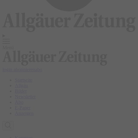
Menü
login
abonnieren
abo
Startseite
Allgäu
Bilder
Newsletter
Abo
E-Paper
Anzeigen
Kempten