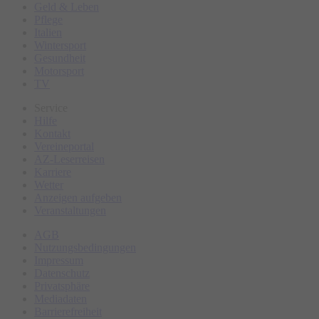
Geld & Leben
Pflege
Italien
Wintersport
Gesundheit
Motorsport
TV
Service
Hilfe
Kontakt
Vereineportal
AZ-Leserreisen
Karriere
Wetter
Anzeigen aufgeben
Veranstaltungen
AGB
Nutzungsbedingungen
Impressum
Datenschutz
Privatsphäre
Mediadaten
Barrierefreiheit