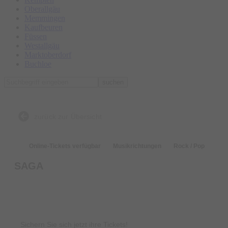
Oberallgäu
Memmingen
Kaufbeuren
Füssen
Westallgäu
Marktoberdorf
Buchloe
suchen
zurück zur Übersicht
Online-Tickets verfügbar
Musikrichtungen
Rock / Pop
SAGA
Tickets
Sichern Sie sich jetzt ihre Tickets!