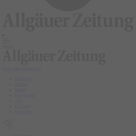
Menü
login
abonnieren
abo
Startseite
Allgäu
Bilder
Newsletter
Abo
E-Paper
Anzeigen
Kempten