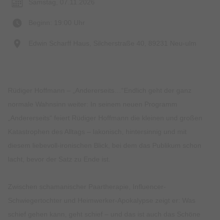
Samstag, 07.11.2026
Beginn: 19:00 Uhr
Edwin Scharff Haus, Silcherstraße 40, 89231 Neu-ulm
Rüdiger Hoffmann – „Andererseits…“Endlich geht der ganz
normale Wahnsinn weiter: In seinem neuen Programm
„Andererseits“ feiert Rüdiger Hoffmann die kleinen und großen
Katastrophen des Alltags – lakonisch, hintersinnig und mit
diesem liebevoll-ironischen Blick, bei dem das Publikum schon
lacht, bevor der Satz zu Ende ist.
Zwischen schamanischer Paartherapie, Influencer-
Schwiegertochter und Heimwerker-Apokalypse zeigt er: Was
schief gehen kann, geht schief – und das ist auch das Schöne