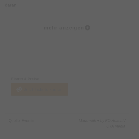
daran.
Entspannt, gnadenlos, befreiend. Comedy als Kurzurlaub für
mehr anzeigen
die gestresste Seele!
Preise & Zahlungsoptionen
Eintritt & Preise
Jetzt Tickets kaufen
Quelle: Eventim
Made with ♥ by EO Heimat /
OYA media