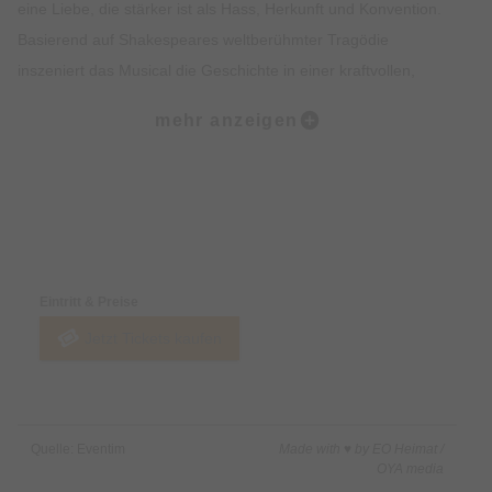
eine Liebe, die stärker ist als Hass, Herkunft und Konvention.
Basierend auf Shakespeares weltberühmter Tragödie
inszeniert das Musical die Geschichte in einer kraftvollen,
modernen Fassung – mit zahlreichen Songs aus dem Werk
mehr anzeigen
von Rosenstolz, darunter der emotionale Titelsong „Liebe ist
alles“.
Berührend, überraschend, befreiend – eines der
Preise & Zahlungsoptionen
erfolgreichsten deutschsprachigen Musicals unserer Zeit.
Eintritt & Preise
Die mehrfach ausgezeichnete Produktion – u. a. prämiert mit
Jetzt Tickets kaufen
dem Deutschen Musical Theater Preis 2023 für „Beste
Choreographie“ und „Besten Sound“ – überzeugt mit einer
energiegeladenen Bühnenshow. Peter Plate, Ulf Leo Sommer
und Joshua Lange liefern den bewegenden Soundtrack – ein
Quelle: Eventim
Made with ♥ by EO Heimat /
musikalisches Wechselspiel aus mitreißenden Pop-Hymnen
OYA media