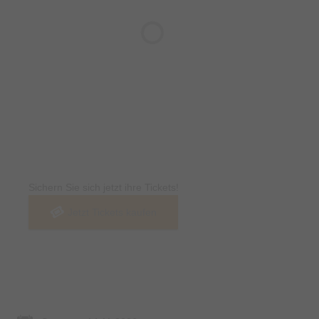
Tickets
Sichern Sie sich jetzt ihre Tickets!
Jetzt Tickets kaufen
Termin & Ort