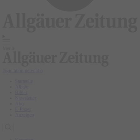
Menü
login
abonnieren
abo
Startseite
Allgäu
Bilder
Newsletter
Abo
E-Paper
Anzeigen
Kempten