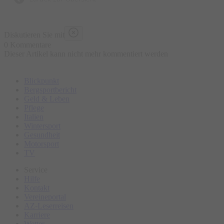
Diskutieren Sie mit
0 Kommentare
Dieser Artikel kann nicht mehr kommentiert werden
Blickpunkt
Bergsportbericht
Geld & Leben
Pflege
Italien
Wintersport
Gesundheit
Motorsport
TV
Service
Hilfe
Kontakt
Vereineportal
AZ-Leserreisen
Karriere
Wetter