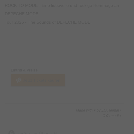
ROCK TO MODE - Eine liebevolle und rockige Hommage an
DEPECHE MODE.
Tour 2026 - The Sounds of DEPECHE MODE.
Preise & Zahlungsoptionen
Eintritt & Preise
Jetzt Tickets kaufen
Made with ♥ by EO Heimat /
OYA media
zurück zur Übersicht