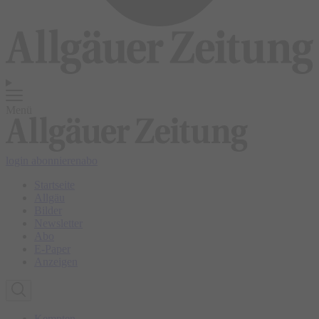
Menü
login
abonnieren
abo
Startseite
Allgäu
Bilder
Newsletter
Abo
E-Paper
Anzeigen
Kempten