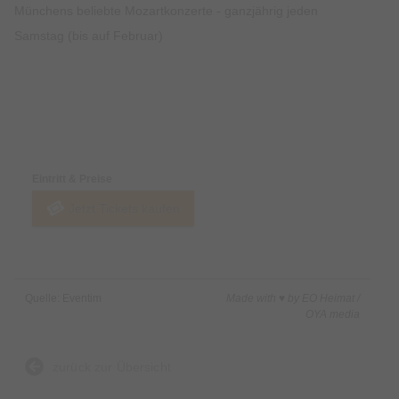
Münchens beliebte Mozartkonzerte - ganzjährig jeden
Samstag (bis auf Februar)
Preise & Zahlungsoptionen
Eintritt & Preise
Jetzt Tickets kaufen
Quelle: Eventim
Made with ♥ by EO Heimat /
OYA media
zurück zur Übersicht