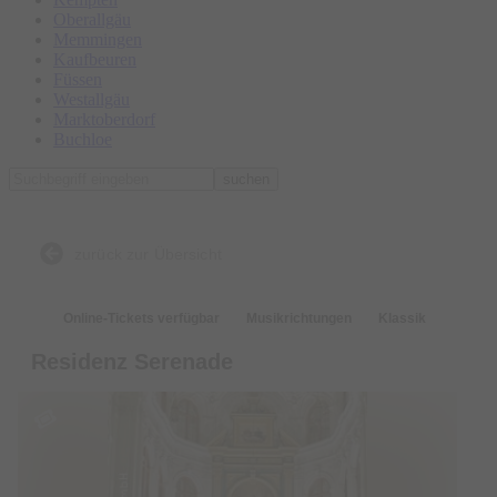
Oberallgäu
Memmingen
Kaufbeuren
Füssen
Westallgäu
Marktoberdorf
Buchloe
suchen
zurück zur Übersicht
Online-Tickets verfügbar
Musikrichtungen
Klassik
Residenz Serenade