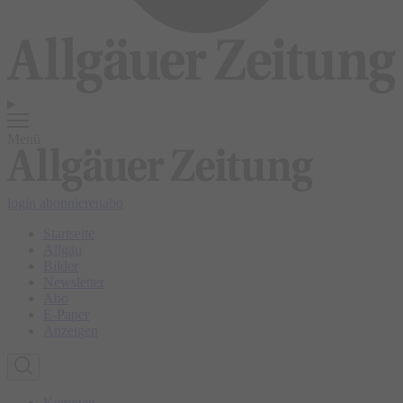
Menü
login
abonnieren
abo
Startseite
Allgäu
Bilder
Newsletter
Abo
E-Paper
Anzeigen
Kempten