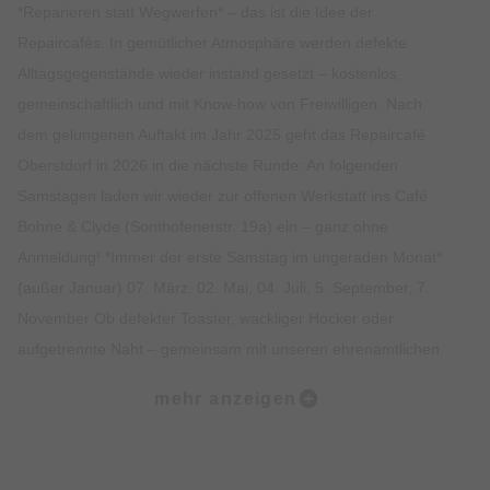
*Reparieren statt Wegwerfen* – das ist die Idee der
Repaircafés. In gemütlicher Atmosphäre werden defekte
Alltagsgegenstände wieder instand gesetzt – kostenlos,
gemeinschaftlich und mit Know-how von Freiwilligen. Nach
dem gelungenen Auftakt im Jahr 2025 geht das Repaircafé
Oberstdorf in 2026 in die nächste Runde: An folgenden
Samstagen laden wir wieder zur offenen Werkstatt ins Café
Bohne & Clyde (Sonthofenerstr. 19a) ein – ganz ohne
Anmeldung! *Immer der erste Samstag im ungeraden Monat*
(außer Januar) 07. März, 02. Mai, 04. Juli, 5. September, 7.
November Ob defekter Toaster, wackliger Hocker oder
aufgetrennte Naht – gemeinsam mit unseren ehrenamtlichen
Reparateur:innen bringen wir’s wieder in Schuss. Mitmachen,
mehr anzeigen
zuschauen oder einfach bei Kaffee/ Kuchen oder Getränkle/
Kässpatzen dabei sein – alles ist willkommen.