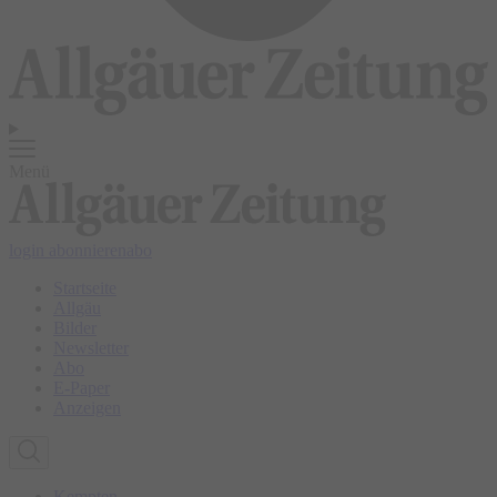
Menü
login
abonnieren
abo
Startseite
Allgäu
Bilder
Newsletter
Abo
E-Paper
Anzeigen
Kempten