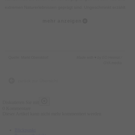
extremen Naturerlebnissen geprägt sind. Ungeschminkt erzählt
Reinhold Messner, dessen Neugier ungebrochen ist, über die
mehr anzeigen
Essenzen seines Lebens und ringt um Begriffe wie Mut,
Leidenschaft und Verantwortung. Er spricht über Ehrgeiz und
Scham, Alpträume und das unvermeidliche Altern, über
Neuanfänge und über die Fähigkeit, am Ende loszulassen.
Anmeldung: Tickets ab 44,90 € im Vorverkauf
Quelle: Markt Oberstdorf
Made with ♥ by EO Heimat /
OYA media
zurück zur Übersicht
Diskutieren Sie mit
0 Kommentare
Dieser Artikel kann nicht mehr kommentiert werden
Blickpunkt