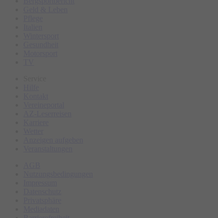
Bergsportbericht
Geld & Leben
Pflege
Italien
Wintersport
Gesundheit
Motorsport
TV
Service
Hilfe
Kontakt
Vereineportal
AZ-Leserreisen
Karriere
Wetter
Anzeigen aufgeben
Veranstaltungen
AGB
Nutzungsbedingungen
Impressum
Datenschutz
Privatsphäre
Mediadaten
Barrierefreiheit