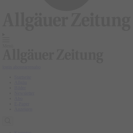
Menü
login
abonnieren
abo
Startseite
Allgäu
Bilder
Newsletter
Abo
E-Paper
Anzeigen
Kempten