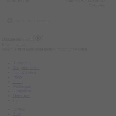
Quelle: Eventim
Made with ♥ by EO Heimat /
OYA media
zurück zur Übersicht
Diskutieren Sie mit
0 Kommentare
Dieser Artikel kann nicht mehr kommentiert werden
Blickpunkt
Bergsportbericht
Geld & Leben
Pflege
Italien
Wintersport
Gesundheit
Motorsport
TV
Service
Hilfe