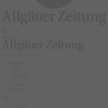
Menü
login
abonnieren
abo
Startseite
Allgäu
Bilder
Newsletter
Abo
E-Paper
Anzeigen
Kempten